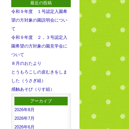
最近の投稿
令和９年度 １号認定入園希
望の方対象の園説明会につい
て
令和９年度 ２，３号認定入
園希望の方対象の園見学会に
ついて
８月のおたより
とうもろこしの皮むきをしま
した（うさぎ組）
感触あそび（りす組）
アーカイブ
2026年8月
2026年7月
2026年6月