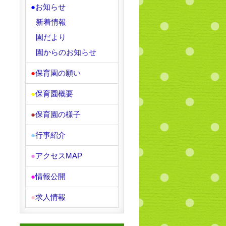
●
お知らせ
新着情報
園だより
園からのお知らせ
●
保育園の願い
●
保育園概要
●
保育園の様子
●
行事紹介
●
アクセスMAP
●
情報公開
●
求人情報